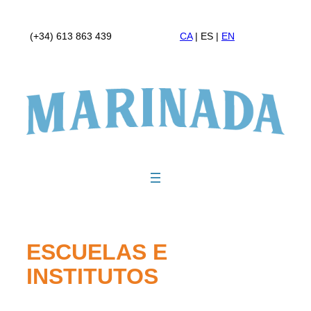
Skip
to
(+34) 613 863 439
CA
| ES |
EN
content
ESCUELAS E
INSTITUTOS